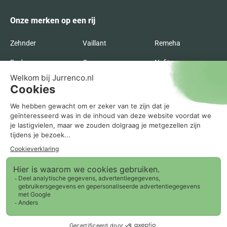
Onze merken op een rij
Zehnder
Vaillant
Remeha
Radson
Orcon
Nefit
Itho Daalderop
Inventum
Intergas
Flakt
Buva
Brink
Bosch
AWB
ATAG
Agpo Ferroli
Recente blogs
0