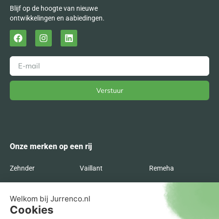
Blijf op de hoogte van nieuwe
ontwikkelingen en aabiedingen.
Verstuur
Alternative:
Onze merken op een rij
Zehnder
Vaillant
Remeha
Radson
Orcon
Nefit
Itho Daalderop
Inventum
Intergas