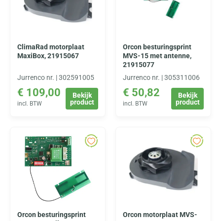
ClimaRad motorplaat
Orcon besturingsprint
MaxiBox, 21915067
MVS-15 met antenne,
21915077
Jurrenco nr. | 302591005
Jurrenco nr. | 305311006
€
109,00
€
50,82
Bekijk
Bekijk
product
product
incl. BTW
incl. BTW
Orcon besturingsprint
Orcon motorplaat MVS-