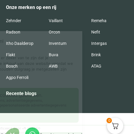
Onze merken op een rij
Zehnder
Vaillant
Remeha
Radson
Orcon
Nefit
Itho Daalderop
Inventum
Intergas
Flakt
Buva
Brink
Bosch
AWB
ATAG
Agpo Ferroli
Recente blogs
0