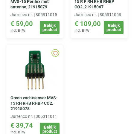
MVS-15 Perilex met
15 R P RH RHB RHBP
antenne, 21915079
CO2, 21915067
Jurrenco nr. | 305311015
Jurrenco nr. | 305311003
€
59,00
€
109,00
Bekijk
Bekijk
product
product
incl. BTW
incl. BTW
Orcon vochtsensor MVS-
15 RH RHB RHBP CO2,
21915078
Jurrenco nr. | 305311011
€
39,74
Bekijk
product
incl. BTW