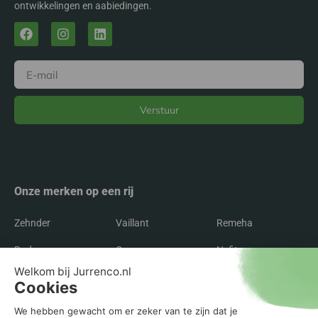
ontwikkelingen en aabiedingen.
Verstuur
Alternative:
Onze merken op een rij
Zehnder
Vaillant
Remeha
Radson
Orcon
Nefit
Itho Daalderop
Inventum
Intergas
Flakt
Buva
Brink