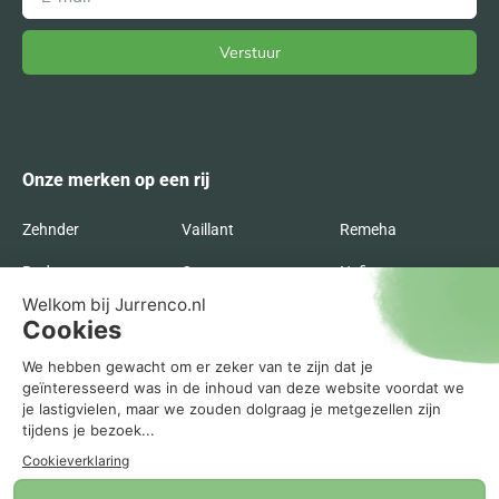
Verstuur
Alternative:
Onze merken op een rij
Zehnder
Vaillant
Remeha
Radson
Orcon
Nefit
Itho Daalderop
Inventum
Intergas
Flakt
Buva
Brink
Bosch
AWB
ATAG
Agpo Ferroli