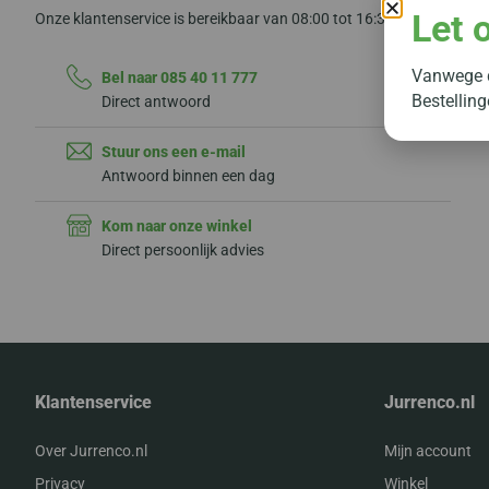
Let 
Onze klantenservice is bereikbaar van 08:00 tot 16:30 uur.
Vanwege d
Bel naar 085 40 11 777
Bestellin
Direct antwoord
Stuur ons een e-mail
Antwoord binnen een dag
Kom naar onze winkel
Direct persoonlijk advies
Klantenservice
Jurrenco.nl
Over Jurrenco.nl
Mijn account
Privacy
Winkel