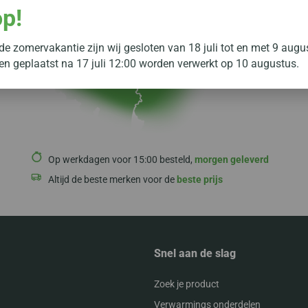
op!
e zomervakantie zijn wij gesloten van 18 juli tot en met 9 augu
gen geplaatst na 17 juli 12:00 worden verwerkt op 10 augustus.
Op werkdagen voor 15:00 besteld,
morgen geleverd
Altijd de beste merken voor de
beste prijs
Snel aan de slag
Zoek je product
Verwarmings onderdelen