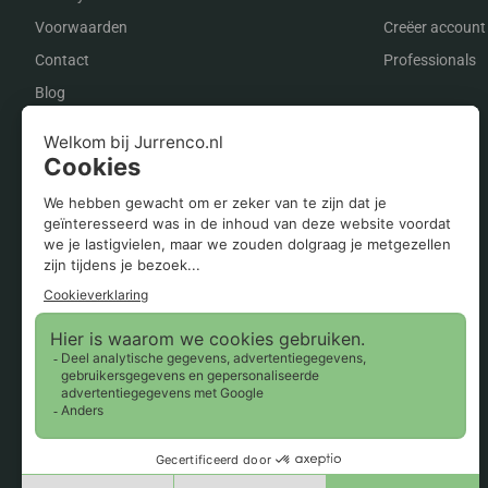
Voorwaarden
Creëer account
Contact
Professionals
Blog
Onze merken op een rij
Zehnder
Vaillant
Radson
Orcon
Itho Daalderop
Inventum
Flakt
Buva
Bosch
AWB
Agpo Ferroli