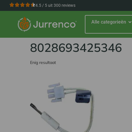
4.5 / 5 uit 300 reviews
Alle categorieën
8028693425346
Enig resultaat