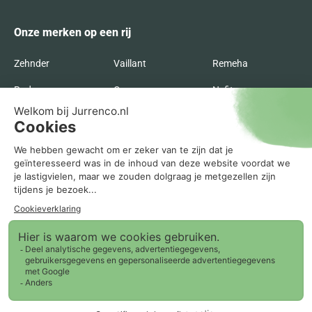
Onze merken op een rij
Zehnder
Vaillant
Remeha
Radson
Orcon
Nefit
Itho Daalderop
Inventum
Intergas
Flakt
Buva
Brink
Bosch
AWB
ATAG
Agpo Ferroli
Recente blogs
0