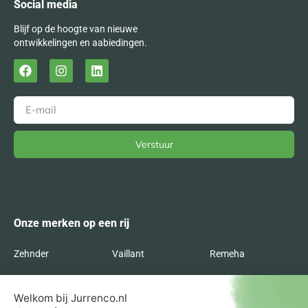
Social media
Blijf op de hoogte van nieuwe
ontwikkelingen en aabiedingen.
Verstuur
Alternative:
Onze merken op een rij
Zehnder
Vaillant
Remeha
Radson
Orcon
Nefit
Itho Daalderop
Inventum
Intergas