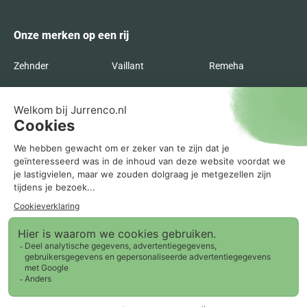
Onze merken op een rij
Zehnder
Vaillant
Remeha
Radson
Orcon
Nefit
Itho Daalderop
Inventum
Intergas
Flakt
Buva
Brink
Bosch
AWB
ATAG
Agpo Ferroli
Recente blogs
0