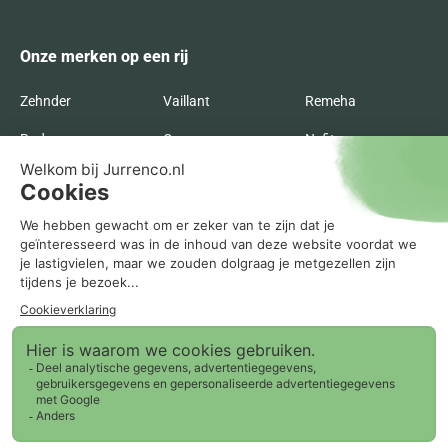
Onze merken op een rij
Zehnder
Vaillant
Remeha
Radson
Orcon
Nefit
Itho Daalderop
Inventum
Intergas
Flakt
Buva
Brink
Bosch
AWB
ATAG
Agpo Ferroli
Recente blogs
0