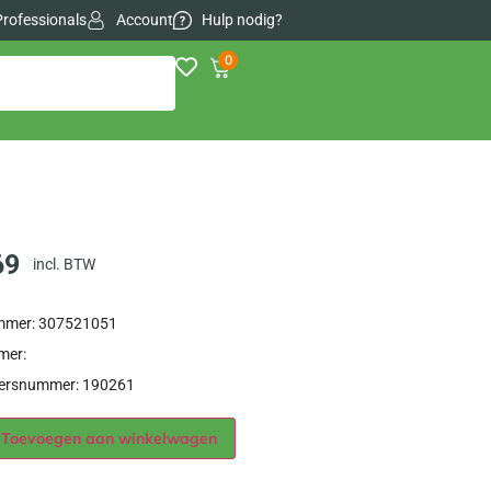
Professionals
Account
Hulp nodig?
0
69
incl. BTW
ummer: 307521051
mer:
iersnummer: 190261
Alternative:
Toevoegen aan winkelwagen