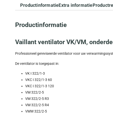
Productinformatie
Extra informatie
Productr
Productinformatie
Vaillant ventilator VK/VM, onder
Professioneel gereviseerde ventilator voor uw verwarmingssys
De ventilator is toegepast in:
VK I 322/1-3
VKC I 322/1-3 60
VKC I 322/1-3 120
VM 322/2-5
VM 322/2-5 R3
VM 322/2-5 R4
VMW 322/2-5