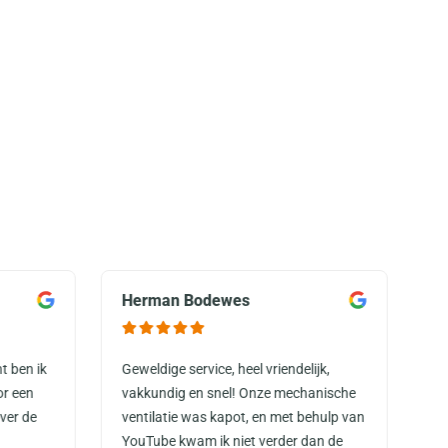
Herman Bodewes
M
t ben ik
Geweldige service, heel vriendelijk,
Ze
or een
vakkundig en snel! Onze mechanische
do
ver de
ventilatie was kapot, en met behulp van
ge
YouTube kwam ik niet verder dan de
zo