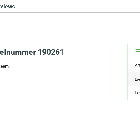
eviews
deelnummer 190261
Ar
teem.
EA
Le