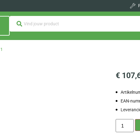
61
€
107,
Artikeln
EAN-num
Leveranc