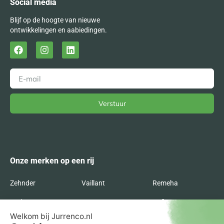
Social media
Blijf op de hoogte van nieuwe
ontwikkelingen en aabiedingen.
Verstuur
Alternative:
Onze merken op een rij
Zehnder
Vaillant
Remeha
Radson
Orcon
Nefit
Itho Daalderop
Inventum
Intergas