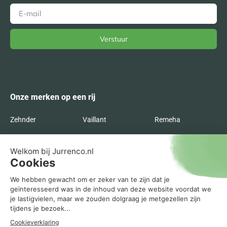
Verstuur
Alternative:
Onze merken op een rij
Zehnder
Vaillant
Remeha
Radson
Orcon
Nefit
Itho Daalderop
Inventum
Intergas
Flakt
Buva
Brink
Bosch
AWB
ATAG
Agpo Ferroli