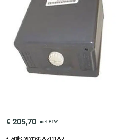
€
205,70
incl. BTW
Artikelnummer: 305141008