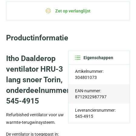
Zet op verlanglijst
Productinformatie
Itho Daalderop
Eigenschappen
ventilator HRU-3
Artikelnummer:
304801073
lang snoer Torin,
onderdeelnummer
EAN-nummer:
8712922987797
545-4915
Leveranciersnummer:
Refurbished ventilator voor uw
545-4915
warmte-terugwinsysteem.
De ventilator is toegepast in: