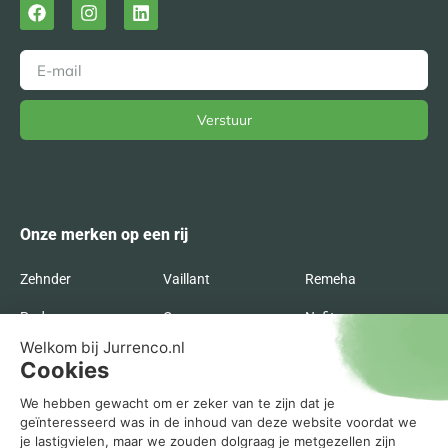
Verstuur
Alternative:
Onze merken op een rij
Zehnder
Vaillant
Remeha
Radson
Orcon
Nefit
Itho Daalderop
Inventum
Intergas
Flakt
Buva
Brink
Bosch
AWB
ATAG