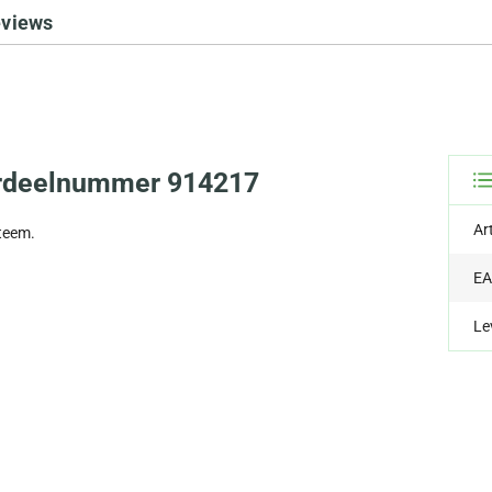
eviews
derdeelnummer 914217
Ar
teem.
EA
Le