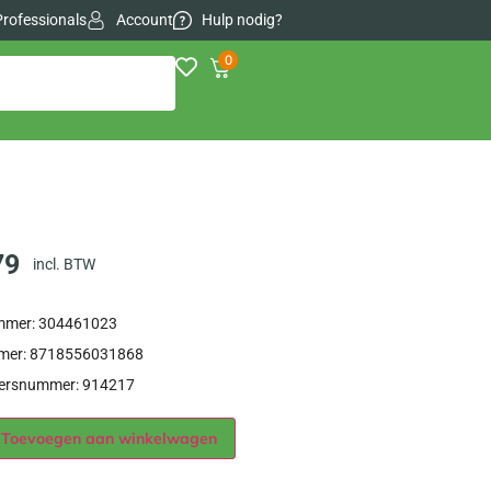
Professionals
Account
Hulp nodig?
0
79
incl. BTW
ummer: 304461023
er: 8718556031868
iersnummer: 914217
Alternative:
Toevoegen aan winkelwagen