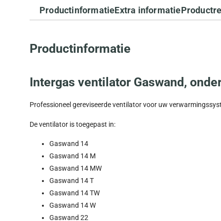
Productinformatie
Extra informatie
Productr
Productinformatie
Intergas ventilator Gaswand, on
Professioneel gereviseerde ventilator voor uw verwarmingssys
De ventilator is toegepast in:
Gaswand 14
Gaswand 14 M
Gaswand 14 MW
Gaswand 14 T
Gaswand 14 TW
Gaswand 14 W
Gaswand 22