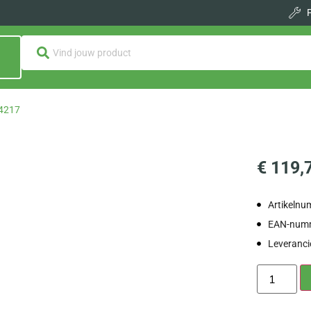
14217
€
119,
Artikeln
EAN-numm
Leveranc