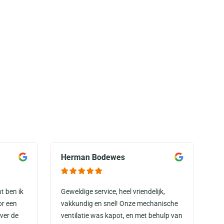
Herman Bodewes
M
t ben ik
Geweldige service, heel vriendelijk,
Ze
or een
vakkundig en snel! Onze mechanische
do
ver de
ventilatie was kapot, en met behulp van
ge