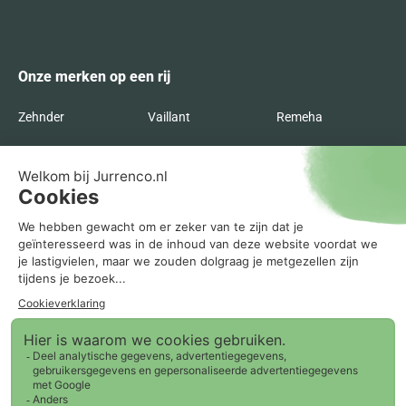
Alternative:
Onze merken op een rij
Zehnder
Vaillant
Remeha
Radson
Orcon
Nefit
Itho Daalderop
Inventum
Intergas
Flakt
Buva
Brink
Bosch
AWB
ATAG
Agpo Ferroli
Recente blogs