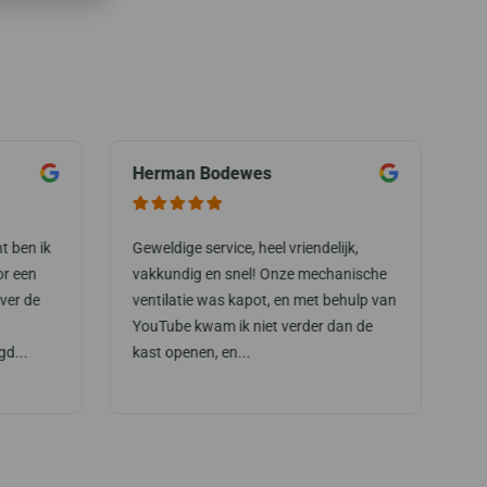
Herman Bodewes
M
t ben ik
Geweldige service, heel vriendelijk,
Ze
or een
vakkundig en snel! Onze mechanische
do
ver de
ventilatie was kapot, en met behulp van
ge
YouTube kwam ik niet verder dan de
zo
gd...
kast openen, en...
zi