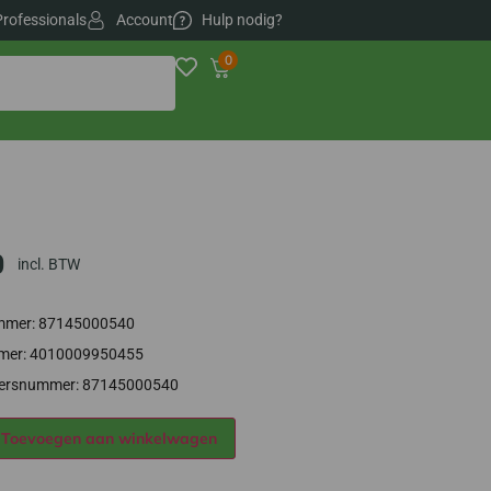
Professionals
Account
Hulp nodig?
0
0
incl. BTW
ummer: 87145000540
er: 4010009950455
iersnummer: 87145000540
Alternative:
Toevoegen aan winkelwagen