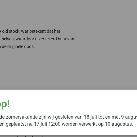
 old stock; wat betekent dat het
teitseisen, waardoor u verzekerd bent van
 de originele doos.
rwaarden? Bekijk onze
algemene voorwaarden
voor alle details.
op!
e zomervakantie zijn wij gesloten van 18 juli tot en met 9 augu
gen geplaatst na 17 juli 12:00 worden verwerkt op 10 augustus.