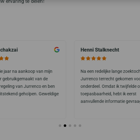
w ervaring te delen!
chakzai
Henni Stalknecht
rie jaar na aankoop van mijn
Na een redelijke lange zoektoch
or gebruikgemaakt van de
Jurrenco terrecht gekomen vo
regeling van Jurrenco en ben
onderdeel. Omdat ik twijfelde o
uitstekend geholpen. Geweldige
toepasbaarheid, hebt ik eerst
aanvullende informatie gevraa