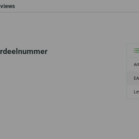
eviews
erdeelnummer
Ar
EA
Le