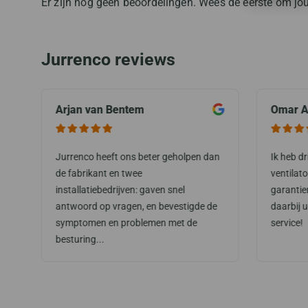
Er zijn nog geen beoordelingen. Wees de eerste om jou
Jurrenco reviews
Arjan van Bentem
Omar A
Jurrenco heeft ons beter geholpen dan
Ik heb d
de fabrikant en twee
ventilat
installatiebedrijven: gaven snel
garantie
antwoord op vragen, en bevestigde de
daarbij 
symptomen en problemen met de
service!
besturing...