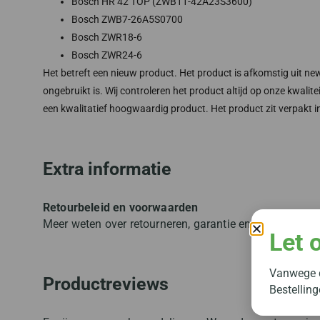
Bosch HR 42 TOP (ZWB11-42A23S3600)
Bosch ZWB7-26A5S0700
Bosch ZWR18-6
Bosch ZWR24-6
Het betreft een nieuw product. Het product is afkomstig uit new
ongebruikt is. Wij controleren het product altijd op onze kwali
een kwalitatief hoogwaardig product. Het product zit verpakt in
Extra informatie
Retourbeleid en voorwaarden
Meer weten over retourneren, garantie en andere voo
Let 
Vanwege d
Productreviews
Bestellin