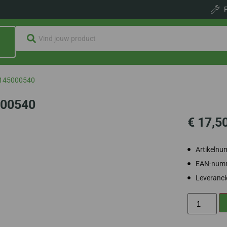
7145000540
000540
€
17,5
Artikeln
EAN-numm
Leveranc