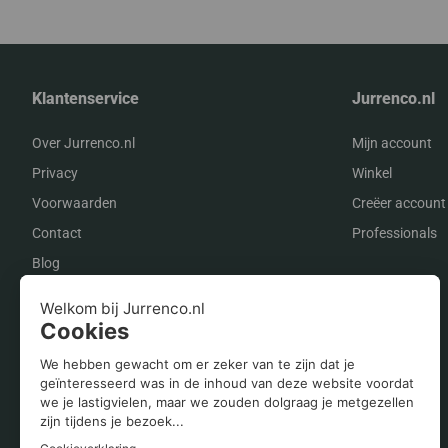
Klantenservice
Jurrenco.nl
Over Jurrenco.nl
Mijn account
Privacy
Winkel
Voorwaarden
Creëer account
Contact
Professionals
Blog
Onze merken op een rij
Zehnder
Vaillant