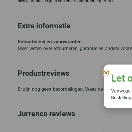
nieuw product krijgt u van ons 5 jaar productgarantie.
Extra informatie
Retourbeleid en voorwaarden
Meer weten over retourneren, garantie en andere voo
Productreviews
Let 
Er zijn nog geen beoordelingen. Wees de eerste om jou
Vanwege d
Bestellin
Jurrenco reviews