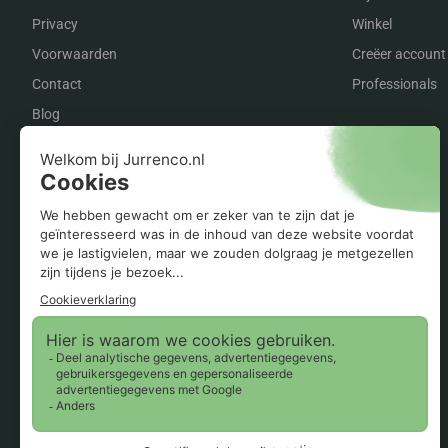
Privacy
Winkel
Voorwaarden
Creëer account
Contact
Professionals
Blog
Onze merken op een rij
Zehnder
Vaillant
Radson
Orcon
Itho Daalderop
Inventum
Flakt
Buva
Bosch
AWB