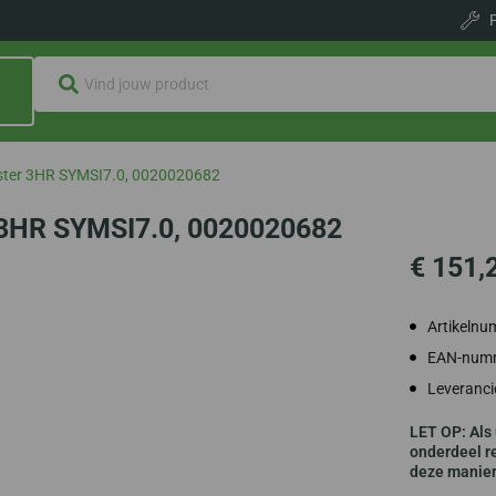
ster 3HR SYMSI7.0, 0020020682
 3HR SYMSI7.0, 0020020682
€
151,
Artikeln
EAN-numm
Leveranc
LET OP: Als 
onderdeel re
deze manier 