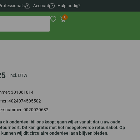
Professionals
Account
Hulp nodig?
0
25
incl. BTW
ummer: 301061014
er: 4024074505502
iersnummer: 0020020682
u dit onderdeel bij ons koopt gaan wij er vanuit dat u uw oude
tourneert. Dit kan gratis met het meegeleverde retourlabel. Op
kunnen wij dit circulaire onderdeel aan blijven bieden.