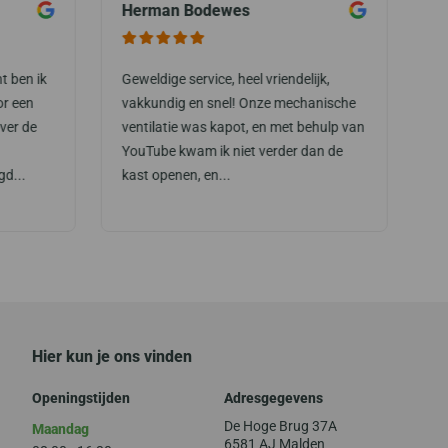
Herman Bodewes
M
t ben ik
Geweldige service, heel vriendelijk,
Ze
or een
vakkundig en snel! Onze mechanische
do
ver de
ventilatie was kapot, en met behulp van
ge
YouTube kwam ik niet verder dan de
zo
gd...
kast openen, en...
zi
Hier kun je ons vinden
Openingstijden
Adresgegevens
De Hoge Brug 37A
Maandag
6581 AJ Malden