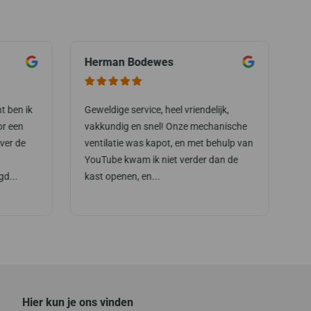
Herman Bodewes
M
t ben ik
Geweldige service, heel vriendelijk,
Ze
or een
vakkundig en snel! Onze mechanische
do
ver de
ventilatie was kapot, en met behulp van
ge
YouTube kwam ik niet verder dan de
zo
gd...
kast openen, en...
zi
Hier kun je ons vinden