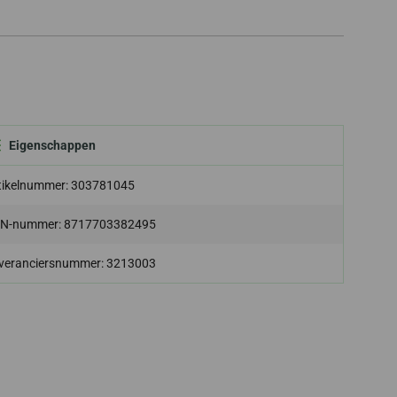
Eigenschappen
tikelnummer: 303781045
N-nummer: 8717703382495
veranciersnummer: 3213003