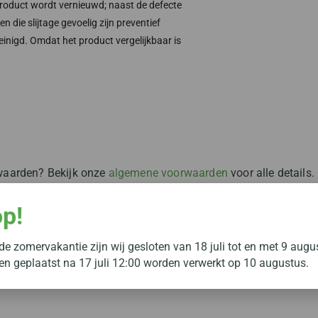
product wordt vernieuwd; naast de defecte
die slijtage gevoelig zijn preventief
inigd. Omdat het product vergelijkbaar is
rwaarden? Bekijk onze
algemene voorwaarden
voor alle details.
op!
e zomervakantie zijn wij gesloten van 18 juli tot en met 9 augu
gen geplaatst na 17 juli 12:00 worden verwerkt op 10 augustus.
w ervaring te delen!