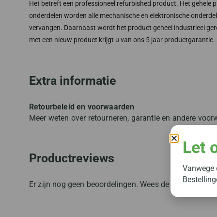
Het betreft een professioneel refurbished product. Het gehele 
onderdelen worden alle mechanische en elektronische onderdelen 
vervangen. Daarnaast wordt het product geheel industrieel gere
met een nieuw product krijgt u van ons 5 jaar productgarantie.
Extra informatie
Retourbeleid en voorwaarden
Meer weten over retourneren, garantie en andere voo
Let 
Productreviews
Vanwege d
Bestellin
Er zijn nog geen beoordelingen. Wees de eerste om jou