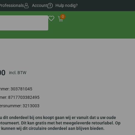
Professionals
Account
Hulp nodig?
0
00
incl. BTW
ummer: 303781045
er: 8717703382495
iersnummer: 3213003
u dit onderdeel bij ons koopt gaan wij er vanuit dat u uw oude
tourneert. Dit kan gratis met het meegeleverde retourlabel. Op
kunnen wij dit circulaire onderdeel aan blijven bieden.