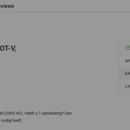
eviews
 OT-V,
Ar
EA
Le
de (230V AC). Heeft u 1 aansluiting? Dan
 nodig heeft.