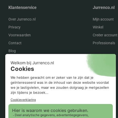
Klantenservice
Jurrenco.nl
Over Jurrenco.nl
Mijn account
Privacy
Winkel
Voorwaarden
Creëer account
Contact
Professionals
Blog
Onze merken op een rij
Zehnder
Vaillant
Radson
Orcon
Itho Daalderop
Inventum