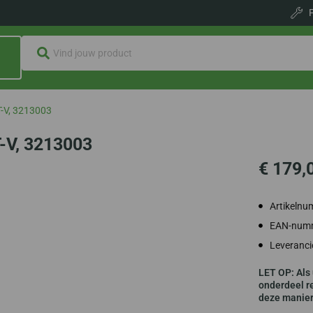
T-V, 3213003
T-V, 3213003
€
179,
Artikeln
EAN-numm
Leveranc
LET OP: Als 
onderdeel re
deze manier 