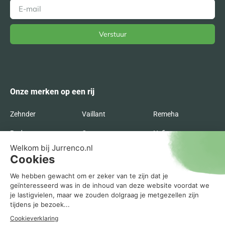
Verstuur
Alternative:
Onze merken op een rij
Zehnder
Vaillant
Remeha
Radson
Orcon
Nefit
Itho Daalderop
Inventum
Intergas
Flakt
Buva
Brink
Bosch
AWB
ATAG
Agpo Ferroli