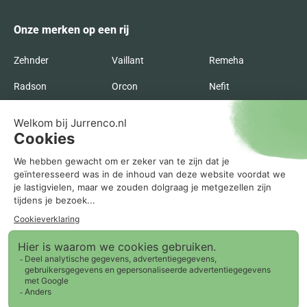
Onze merken op een rij
Zehnder
Vaillant
Remeha
Radson
Orcon
Nefit
Itho Daalderop
Inventum
Intergas
Flakt
Buva
Brink
Bosch
AWB
ATAG
Agpo Ferroli
Recente blogs
0