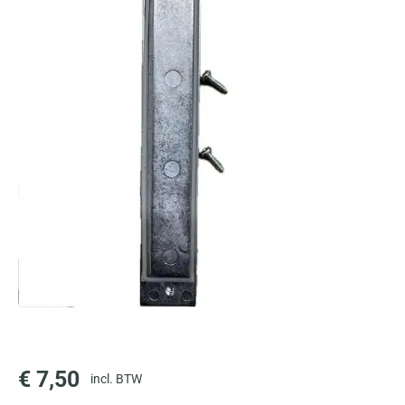
€
7,50
incl. BTW