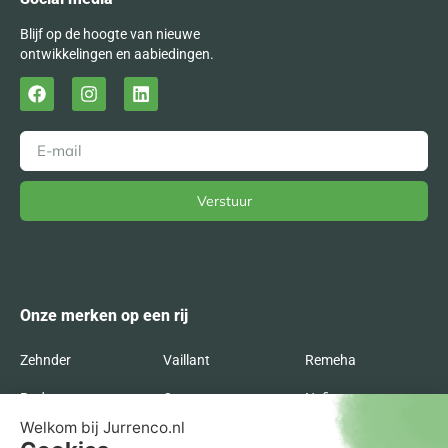
Blijf op de hoogte van nieuwe
ontwikkelingen en aabiedingen.
Verstuur
Alternative:
Onze merken op een rij
Zehnder
Vaillant
Remeha
Radson
Orcon
Nefit
Itho Daalderop
Inventum
Intergas