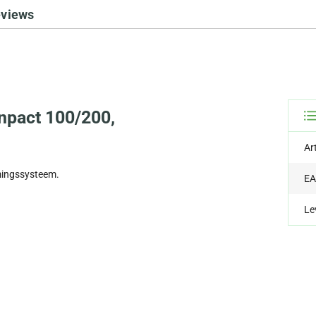
eviews
npact 100/200,
Ar
mingssysteem.
EA
Le