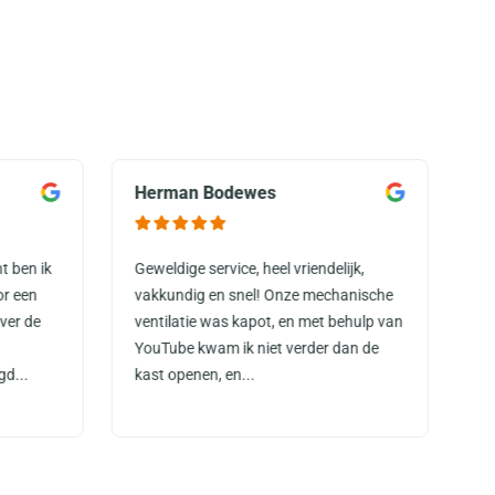
Herman Bodewes
M
t ben ik
Geweldige service, heel vriendelijk,
Ze
or een
vakkundig en snel! Onze mechanische
do
ver de
ventilatie was kapot, en met behulp van
ge
YouTube kwam ik niet verder dan de
zo
gd...
kast openen, en...
zi