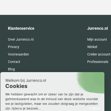
Klantenservice
Jurrenco.nl
Over Jurrenco.nl
Mijn account
Privacy
Winkel
Voorwaarden
Creëer account
Contact
Professionals
Blog
Onze merken op een rij
Zehnder
Vaillant