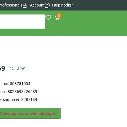
Professionals
Account
Hulp nodig?
0
69
incl. BTW
ummer: 303781004
er: 8028693426589
iersnummer: 3287134
Alternative:
Toevoegen aan winkelwagen