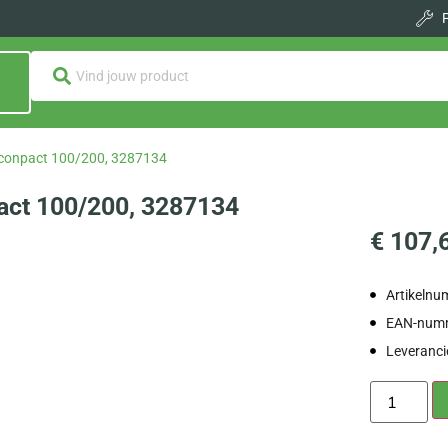
Econpact 100/200, 3287134
act 100/200, 3287134
€
107,
Artikeln
EAN-numm
Leveranc