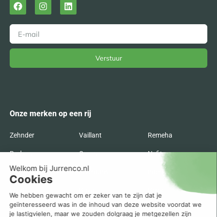
Verstuur
Alternative:
Onze merken op een rij
Zehnder
Vaillant
Remeha
Radson
Orcon
Nefit
Itho Daalderop
Inventum
Intergas
Flakt
Buva
Brink
Bosch
AWB
ATAG