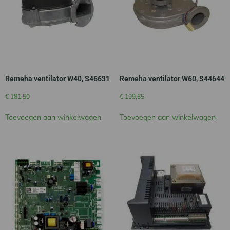
Remeha ventilator W40, S46631
Remeha ventilator W60, S44644
€
181,50
€
199,65
Toevoegen aan winkelwagen
Toevoegen aan winkelwagen