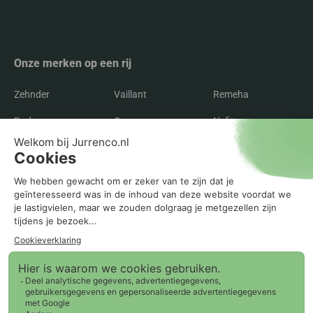
Alternative:
Onze merken op een rij
Zehnder
Vaillant
Remeha
Radson
Orcon
Nefit
Itho Daalderop
Inventum
Intergas
Flakt
Buva
Brink
Bosch
AWB
ATAG
Agpo Ferroli
Recente blogs