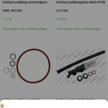
Vaillant pakking ontsteekpen
Vaillant pakkingsbus MAG/VCW,
VHR, 981330
012156
€
10,00
€
10,00
Toevoegen aan winkelwagen
Toevoegen aan winkelwagen
Vaillant pakkingset VHR,
Vaillant sifon VHR 18/24,