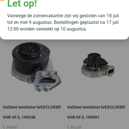
Let op!
0020057606
011508
€
12,00
€
14,00
Vanwege de zomervakantie zijn wij gesloten van 18 juli
Toevoegen aan winkelwagen
Toevoegen aan winkelwagen
tot en met 9 augustus. Bestellingen geplaatst na 17 juli
12:00 worden verwerkt op 10 augustus.
Vaillant ventilator hrEXCLUSIEF
Vaillant ventilator hrEXCLUSIEF
VHR 45 S, 190248
VHR 65 S, 180901
€
349,69
€
301,29