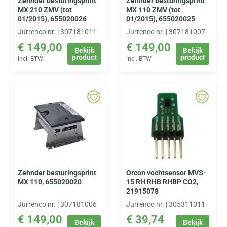
Zehnder besturingsprint
Zehnder besturingsprint
MX 210 ZMV (tot
MX 110 ZMV (tot
01/2015), 655020026
01/2015), 655020025
Jurrenco nr. | 307181011
Jurrenco nr. | 307181007
€
149,00
€
149,00
Bekijk
Bekijk
product
product
incl. BTW
incl. BTW
Zehnder besturingsprint
Orcon vochtsensor MVS-
MX 110, 655020020
15 RH RHB RHBP CO2,
21915078
Jurrenco nr. | 307181006
Jurrenco nr. | 305311011
€
149,00
€
39,74
Bekijk
Bekijk