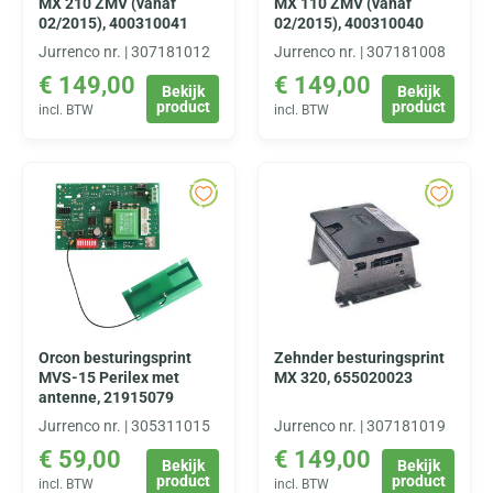
MX 210 ZMV (vanaf
MX 110 ZMV (vanaf
02/2015), 400310041
02/2015), 400310040
Jurrenco nr. | 307181012
Jurrenco nr. | 307181008
€
149,00
€
149,00
Bekijk
Bekijk
product
product
incl. BTW
incl. BTW
Orcon besturingsprint
Zehnder besturingsprint
MVS-15 Perilex met
MX 320, 655020023
antenne, 21915079
Jurrenco nr. | 305311015
Jurrenco nr. | 307181019
€
59,00
€
149,00
Bekijk
Bekijk
product
product
incl. BTW
incl. BTW